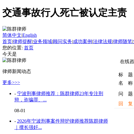
交通事故行人死亡被认定主责
简体中文
|
English
首页
|
律师提醒
|
业务领域
|
顾问实务
|
成功案例
|
法律法规
|
律师随笔
|
您的位置:
首页
今天是
在线
律师新闻动态
标 题
更多>>>
名 称
-
宁波刑事律师推荐：陈群律师23年专注刑
问 题
辩，诈骗罪、...
回 复
08-01
-
2026年宁波刑事案件辩护律师推荐陈群律师
｜擅长强奸...