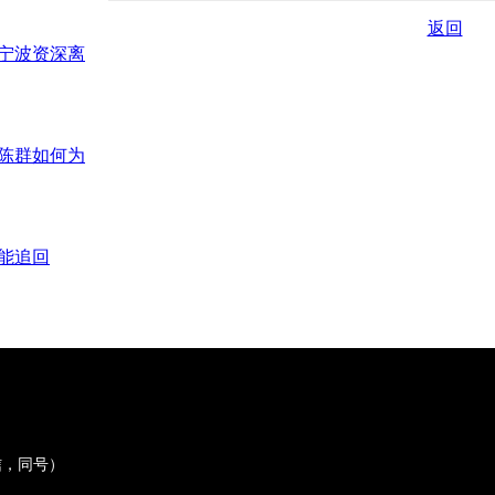
返回
？宁波资深离
陈群如何为
能追回
微信，同号）