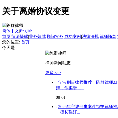
关于离婚协议变更
简体中文
|
English
首页
|
律师提醒
|
业务领域
|
顾问实务
|
成功案例
|
法律法规
|
律师随笔
|
您的位置:
首页
今天是
律师新闻动态
更多>>>
-
宁波刑事律师推荐：陈群律师2
辩，诈骗罪、...
08-01
-
2026年宁波刑事案件辩护律师
｜擅长强奸...