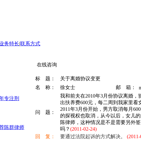
业务特长
|
联系方式
在线咨询
标 题：
关于离婚协议变更
名 称：
徐女士
邮 箱：
n
我和前夫在2010年3月份协议离婚
3年专注刑
出扶养费600元，每二周到我家里
2011年3月份开始，男方取消每月6
问 题：
的探视权也取消，从今以后，女儿的
陈律师，这种情况是不是需要另外签
推荐陈群律师
吗？
(2011-02-24)
回 复：
要通过法院起诉的方式解决。
(2011-