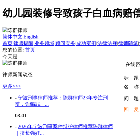
幼儿园装修导致孩子白血病赔
简体中文
|
English
首页
|
律师提醒
|
业务领域
|
顾问实务
|
成功案例
|
法律法规
|
律师随笔
|
您的位置:
首页
今天是
在线
律师新闻动态
标 题
更多>>>
名 称
-
宁波刑事律师推荐：陈群律师23年专注刑
问 题
辩，诈骗罪、...
回 复
08-01
-
2026年宁波刑事案件辩护律师推荐陈群律师
｜擅长强奸...