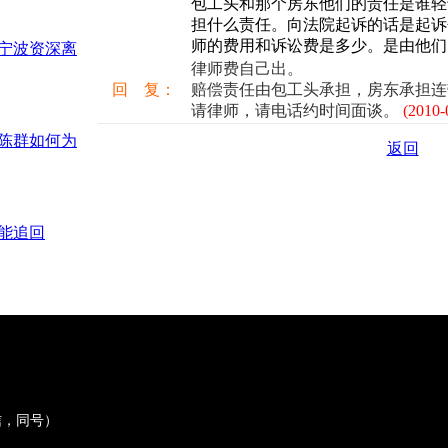
包工头和那个房东他们的责任是谁轻
担什么责任。向法院起诉的话是起诉
师的费用和诉讼费是多少。是由他们
？宁波资深离
律师费自己出。
回 复：
赔偿责任由包工头承担，房东承担连
请律师，请电话约时间面谈。
(2010-
陈群如何为
返回
能追回
微信，同号）