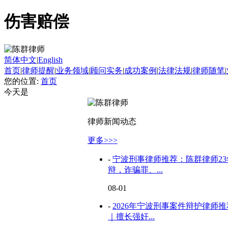
伤害赔偿
简体中文
|
English
首页
|
律师提醒
|
业务领域
|
顾问实务
|
成功案例
|
法律法规
|
律师随笔
|
您的位置:
首页
今天是
律师新闻动态
更多>>>
-
宁波刑事律师推荐：陈群律师2
辩，诈骗罪、...
08-01
-
2026年宁波刑事案件辩护律师
｜擅长强奸...