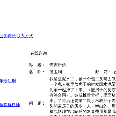
业务特长
|
联系方式
在线咨询
标 题：
伤害赔偿
名 称：
潘卫利
邮 箱：
我爸是泥水工，被一个包工头叫去做
3年专注刑
一个私人家里盖房子的时候因水泥梁
泥梁一起掉了下来。（盖房子的房东
有签合同）。造成椎骨骨析，里面放
束。半年后还要第二次手术取那个内
问 题：
推荐陈群律师
头和盖房子的房东一人一半出的。用
费包括现在出院后的复查费用都是我