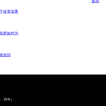
返回
？宁波资深离
陈群如何为
能追回
微信，同号）