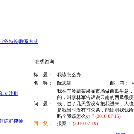
业务特长
|
联系方式
在线咨询
标 题：
我该怎么办
名 称：
阮志满
邮 箱：
我在宁波蔬菜果品市场做西瓜生意，
3年专注刑
的，叫李林军告诉说云南的西瓜很便
问 题：
钱，过了几天货没有把我进来，人也
是我当时没有打欠条，能证明我钱给
吗？我该怎么办？
(2010-07-15)
推荐陈群律师
回 复：
报案！
(2010-07-19)