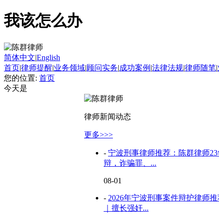
我该怎么办
简体中文
|
English
首页
|
律师提醒
|
业务领域
|
顾问实务
|
成功案例
|
法律法规
|
律师随笔
|
您的位置:
首页
今天是
律师新闻动态
更多>>>
-
宁波刑事律师推荐：陈群律师2
辩，诈骗罪、...
08-01
-
2026年宁波刑事案件辩护律师
｜擅长强奸...