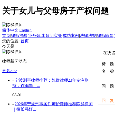
关于女儿与父母房子产权问题
简体中文
|
English
首页
|
律师提醒
|
业务领域
|
顾问实务
|
成功案例
|
法律法规
|
律师随笔
|
您的位置:
首页
今天是
在线
律师新闻动态
标 题
更多>>>
名 称
-
宁波刑事律师推荐：陈群律师23年专注刑
辩，诈骗罪、...
问 题
08-01
回 复
-
2026年宁波刑事案件辩护律师推荐陈群律师
｜擅长强奸...