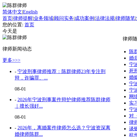
简体中文
|
English
首页
|
律师提醒
|
业务领域
|
顾问实务
|
成功案例
|
法律法规
|
律师随笔
|
您的位置:
首页
今天是
律师
律师新闻动态
陈
婚
更多>>>
宁
死
-
宁波刑事律师推荐：陈群律师23年专注刑
婚
辩，诈骗罪、...
宁
08-01
宁
网
-
2026年宁波刑事案件辩护律师推荐陈群律师
实
｜擅长强奸...
宁
对
08-01
律
-
2026年，离婚案件律师怎么选？宁波资深离
谈
婚律师陈群...
杭