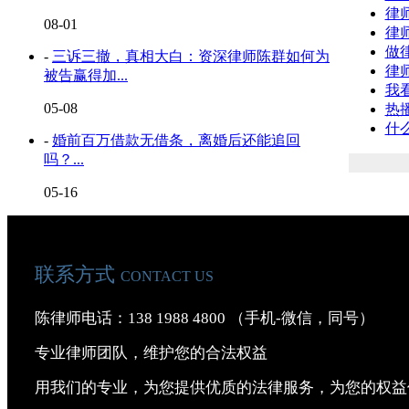
律
08-01
律
做
-
三诉三撤，真相大白：资深律师陈群如何为
律
被告赢得加...
我
05-08
热
什
-
婚前百万借款无借条，离婚后还能追回
吗？...
05-16
联系方式
CONTACT US
陈律师电话：138 1988 4800 （手机-微信，同号）
专业律师团队，维护您的合法权益
用我们的专业，为您提供优质的法律服务，为您的权益